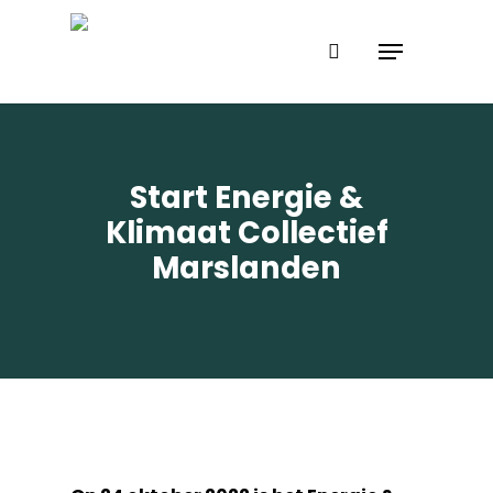
Skip
Menu
to
search
main
content
Start Energie &
Klimaat Collectief
Marslanden