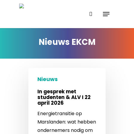
Skip
Menu
to
search
Close
main
Menu
content
Nieuws EKCM
Nieuws
In gesprek met
studenten & ALV I 22
april 2026
Energietransitie op
Marslanden: wat hebben
ondernemers nodig om